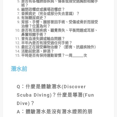
是否有各種肺部疾病、傷害或接受過胸腔相關手
術？
幽閉恐懼症或廣場恐懼症？
昏厥病史（完全或部分失去意識）？
有無糖尿病史？
背部、手臂、腿部曾因手術、受傷或骨折而接受
治療？位置為何？
是否有耳部疾病、聽覺喪失、平衡問題或耳部、
鼻竇相關手術？
曾有血液失調或輸血問題？
半年內是否有接受過任何手術？
最近正在接受藥物治療？（節育、抗瘧疾除外）
活動前飲酒、醉酒？
平時是否有保持運動習慣？一周_______次
潛水前
Q
：什麼是體驗潛水(Discover
Scuba Diving)？什麼是導潛(Fun
Dive)？
A
：體驗潛水是沒有潛水證照的朋