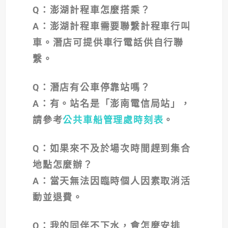
Q
：澎湖計程車怎麼搭乘？
A
：澎湖計程車需要聯繫計程車行叫
車。潛店可提供車行電話供自行聯
繫。
Q
：潛店有公車停靠站嗎？
A
：有。站名是「澎南電信局站」，
請參考
公共車船管理處時刻表
。
Q
：如果來不及於場次時間趕到集合
地點怎麼辦？
A
：當天無法因臨時個人因素取消活
動並退費。
Q
：我的同伴不下水，會怎麼安排