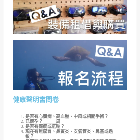
健康聲明書問卷
是否有心臟病、高血壓、中風或相關手術？
已懷孕？_______周
是否有癲癇或氣喘？
現在有無感冒、鼻竇炎、支氣管炎、鼻塞或過
敏？